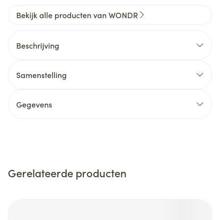
Bekijk alle producten van WONDR
Beschrijving
Samenstelling
Gegevens
Gerelateerde producten
Navigeren door de elementen van de carrousel is mogelijk m
Druk om carrousel over te slaan
Druk op om naar carrouselnavigatie te gaan