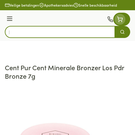
Ga naar de inhoud
Veilige betalingen
Apothekersadvies
Snelle beschikbaarheid
Menu
Zoek
Product, merk, categorie...
Cent Pur Cent Minerale Bronzer Los Pdr
Bronze 7g