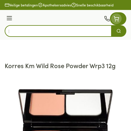
Ga naar de inhoud
Veilige betalingen
Apothekersadvies
Snelle beschikbaarheid
Menu
Zoek
Product, merk, categorie...
Korres Km Wild Rose Powder Wrp3 12g