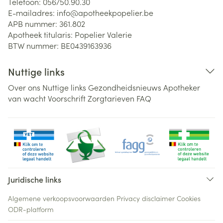
Telefoon:
056/50.90.30
E-mailadres:
info@
apotheekpopelier.be
APB nummer:
361.802
Apotheek titularis:
Popelier Valerie
BTW nummer:
BE0439163936
Nuttige links
Over ons
Nuttige links
Gezondheidsnieuws
Apotheker
van wacht
Voorschrift
Zorgtarieven
FAQ
Juridische links
Algemene verkoopsvoorwaarden
Privacy disclaimer
Cookies
ODR-platform