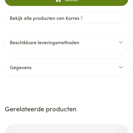
Bekijk alle producten van Korres
Beschikbare leveringsmethoden
Gegevens
Gerelateerde producten
Navigeren door de elementen van de carrousel is mogelijk m
Druk om carrousel over te slaan
Druk op om naar carrouselnavigatie te gaan