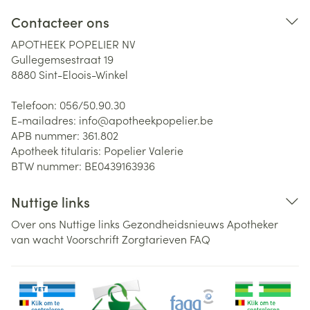
Contacteer ons
APOTHEEK POPELIER NV
Gullegemsestraat 19
8880
Sint-Eloois-Winkel
Telefoon:
056/50.90.30
E-mailadres:
info@
apotheekpopelier.be
APB nummer:
361.802
Apotheek titularis:
Popelier Valerie
BTW nummer:
BE0439163936
Nuttige links
Over ons
Nuttige links
Gezondheidsnieuws
Apotheker
van wacht
Voorschrift
Zorgtarieven
FAQ