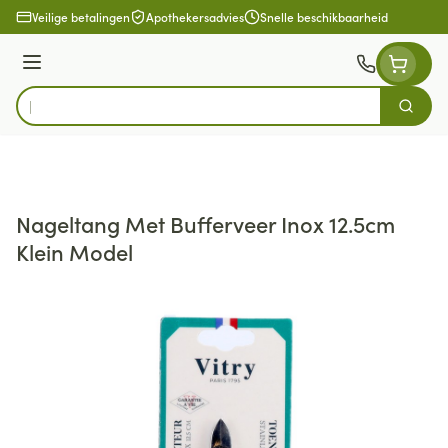
Ga naar de inhoud
Veilige betalingen
Apothekersadvies
Snelle beschikbaarheid
Menu
Zoek
Product, merk, categorie...
Nageltang Met Bufferveer Inox 12.5cm
Klein Model