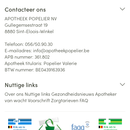
Contacteer ons
APOTHEEK POPELIER NV
Gullegemsestraat 19
8880
Sint-Eloois-Winkel
Telefoon:
056/50.90.30
E-mailadres:
info@
apotheekpopelier.be
APB nummer:
361.802
Apotheek titularis:
Popelier Valerie
BTW nummer:
BE0439163936
Nuttige links
Over ons
Nuttige links
Gezondheidsnieuws
Apotheker
van wacht
Voorschrift
Zorgtarieven
FAQ