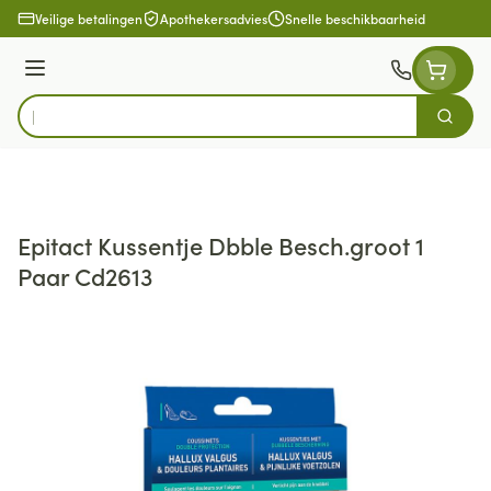
Ga naar de inhoud
Veilige betalingen
Apothekersadvies
Snelle beschikbaarheid
Menu
Zoek
Product, merk, categorie...
Epitact Kussentje Dbble Besch.groot 1
Paar Cd2613