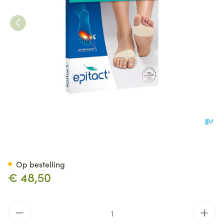
Epitact Kussentje Dbble Besc
Op bestelling
€ 48,50
Aantal