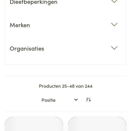
Dieetbeperkingen
filter
Merken
filter
Organisaties
filter
Producten
25
-
48
van
244
Sorteer op: