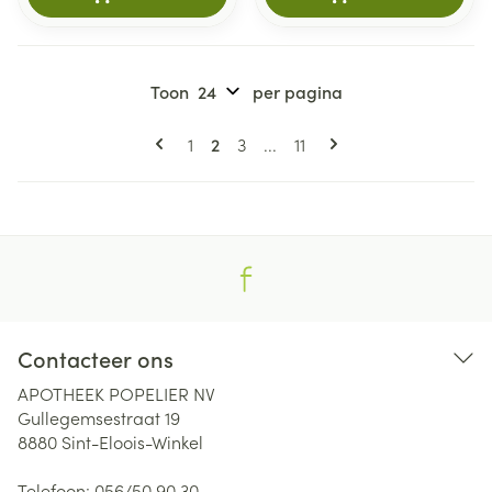
Toon
per pagina
Pagina's
U lees momenteel pagina
Pagina
Pagina
Pagina
1
2
3
...
11
Contacteer ons
APOTHEEK POPELIER NV
Gullegemsestraat 19
8880
Sint-Eloois-Winkel
Telefoon:
056/50.90.30