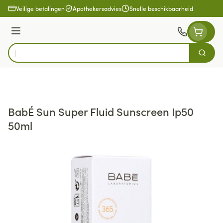
Ga naar de inhoud
Veilige betalingen
Apothekersadvies
Snelle beschikbaarheid
Menu
Zoek
Product, merk, categorie...
BabÉ Sun Super Fluid Sunscreen Ip50
50ml