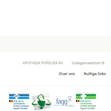
Contacteer ons
APOTHEEK POPELIER NV
Gullegemsestraat 19
Nuttige links
Over ons
Nuttige links