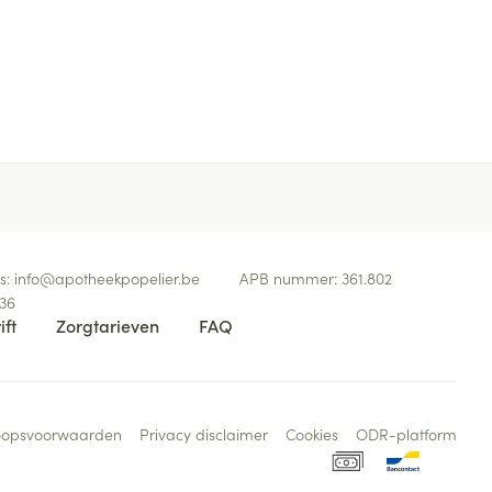
s:
info@
apotheekpopelier.be
APB nummer:
361.802
36
ift
Zorgtarieven
FAQ
oopsvoorwaarden
Privacy disclaimer
Cookies
ODR-platform