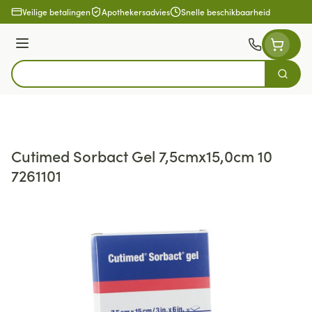
Ga naar de inhoud
Veilige betalingen
Apothekersadvies
Snelle beschikbaarheid
Menu
Zoek
Product, merk, categorie...
Cutimed Sorbact Gel 7,5cmx15,0cm 10
7261101