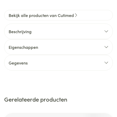
Bekijk alle producten van Cutimed
Beschrijving
Eigenschappen
Gegevens
Gerelateerde producten
Navigeren door de elementen van de carrousel is mogelijk m
Druk om carrousel over te slaan
Druk op om naar carrouselnavigatie te gaan