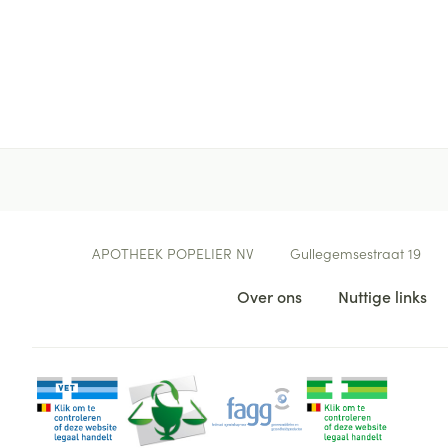
Contacteer ons
APOTHEEK POPELIER NV
Gullegemsestraat 19
Nuttige links
Over ons
Nuttige links