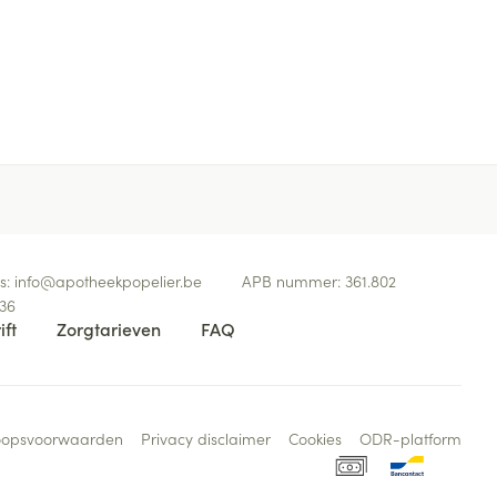
s:
info@
apotheekpopelier.be
APB nummer:
361.802
36
ift
Zorgtarieven
FAQ
oopsvoorwaarden
Privacy disclaimer
Cookies
ODR-platform