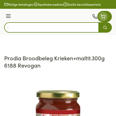
Ga naar de inhoud
Veilige betalingen
Apothekersadvies
Snelle beschikbaarheid
Menu
Zoek
Product, merk, categorie...
Prodia Broodbeleg Krieken+maltit.300g
6188 Revogan