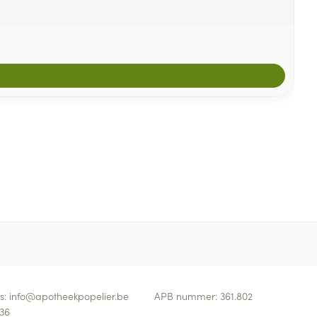
s:
info@
apotheekpopelier.be
APB nummer:
361.802
36