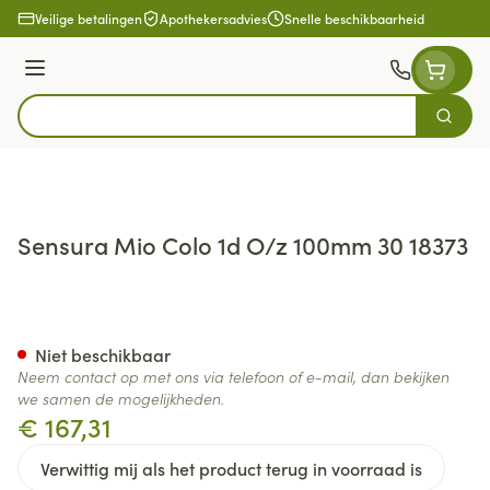
Ga naar de inhoud
Veilige betalingen
Apothekersadvies
Snelle beschikbaarheid
Menu
Zoek
Product, merk, categorie...
Sensura Mio Colo 1d O/z 100mm 30 18373
Sensura Mio Colo 1d O/z 100
Niet beschikbaar
Neem contact op met ons via telefoon of e-mail, dan bekijken
we samen de mogelijkheden.
€ 167,31
Verwittig mij als het product terug in voorraad is