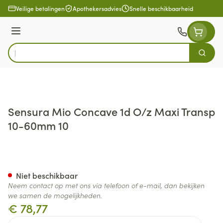
Ga naar de inhoud
Veilige betalingen
Apothekersadvies
Snelle beschikbaarheid
Menu
Zoek
Product, merk, categorie...
Sensura Mio Concave 1d O/z Maxi Transp
10-60mm 10
Sensura Mio Concave 1d O/z
Niet beschikbaar
Neem contact op met ons via telefoon of e-mail, dan bekijken
we samen de mogelijkheden.
€ 78,77