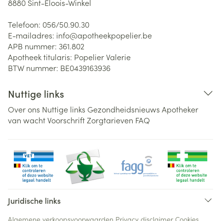
8880
Sint-Eloois-Winkel
Telefoon:
056/50.90.30
E-mailadres:
info@
apotheekpopelier.be
APB nummer:
361.802
Apotheek titularis:
Popelier Valerie
BTW nummer:
BE0439163936
Nuttige links
Over ons
Nuttige links
Gezondheidsnieuws
Apotheker
van wacht
Voorschrift
Zorgtarieven
FAQ
Juridische links
Algemene verkoopsvoorwaarden
Privacy disclaimer
Cookies