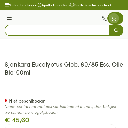
Ga naar de inhoud
Veilige betalingen
Apothekersadvies
Snelle beschikbaarheid
Menu
Zoek
Product, merk, categorie...
Sjankara Eucalyptus Glob. 80/85 Ess. Olie
Bio100ml
Sjankara Eucalyptus Glob. 80/
Niet beschikbaar
Neem contact op met ons via telefoon of e-mail, dan bekijken
we samen de mogelijkheden.
€ 45,60