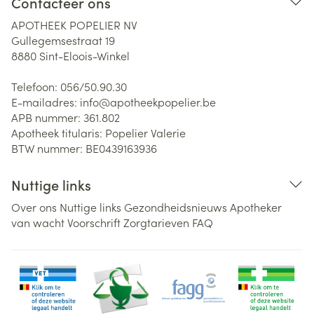
Contacteer ons
APOTHEEK POPELIER NV
Gullegemsestraat 19
8880
Sint-Eloois-Winkel
Telefoon:
056/50.90.30
E-mailadres:
info@
apotheekpopelier.be
APB nummer:
361.802
Apotheek titularis:
Popelier Valerie
BTW nummer:
BE0439163936
Nuttige links
Over ons
Nuttige links
Gezondheidsnieuws
Apotheker
van wacht
Voorschrift
Zorgtarieven
FAQ