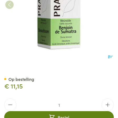
Pranarom Eo Benzoe Sumatr
Op bestelling
€ 11,15
Aantal
Bestel