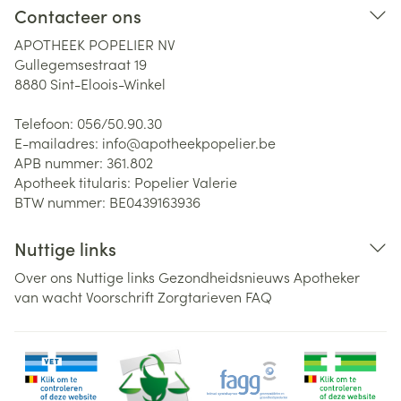
Contacteer ons
APOTHEEK POPELIER NV
Gullegemsestraat 19
8880
Sint-Eloois-Winkel
Telefoon:
056/50.90.30
E-mailadres:
info@
apotheekpopelier.be
APB nummer:
361.802
Apotheek titularis:
Popelier Valerie
BTW nummer:
BE0439163936
Nuttige links
Over ons
Nuttige links
Gezondheidsnieuws
Apotheker
van wacht
Voorschrift
Zorgtarieven
FAQ