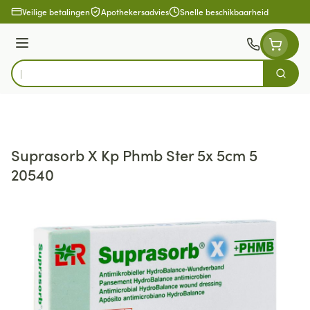
Ga naar de inhoud
Veilige betalingen
Apothekersadvies
Snelle beschikbaarheid
Menu
Zoek
Product, merk, categorie...
Suprasorb X Kp Phmb Ster 5x 5cm 5
20540