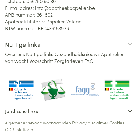
Telefoon:
056/50.90.30
E-mailadres:
info@
apotheekpopelier.be
APB nummer:
361.802
Apotheek titularis:
Popelier Valerie
BTW nummer:
BE0439163936
Nuttige links
Over ons
Nuttige links
Gezondheidsnieuws
Apotheker
van wacht
Voorschrift
Zorgtarieven
FAQ
Juridische links
Algemene verkoopsvoorwaarden
Privacy disclaimer
Cookies
ODR-platform