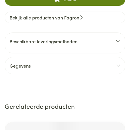
Bekijk alle producten van Fagron
Beschikbare leveringsmethoden
Gegevens
Gerelateerde producten
Navigeren door de elementen van de carrousel is mogelijk m
Druk om carrousel over te slaan
Druk op om naar carrouselnavigatie te gaan