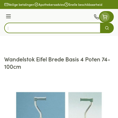
Ga naar de inhoud
Veilige betalingen
Apothekersadvies
Snelle beschikbaarheid
Menu
Zoek
Product, merk, categorie...
Wandelstok Eifel Brede Basis 4 Poten 74-
100cm