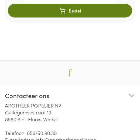
Bestel
Contacteer ons
APOTHEEK POPELIER NV
Gullegemsestraat 19
8880
Sint-Eloois-Winkel
Telefoon:
056/50.90.30
E-mailadres:
info@
apotheekpopelier.be