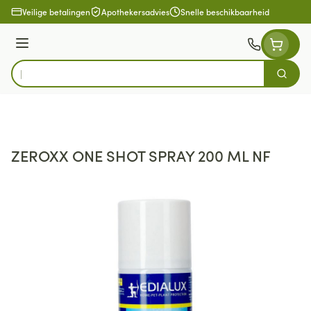
Ga naar de inhoud
Veilige betalingen
Apothekersadvies
Snelle beschikbaarheid
Menu
Zoek
Product, merk, categorie...
ZEROXX ONE SHOT SPRAY 200 ML NF