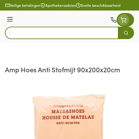
Ga naar de inhoud
Veilige betalingen
Apothekersadvies
Snelle beschikbaarheid
Menu
Zoek
Product, merk, categorie...
Amp Hoes Anti Stofmijt 90x200x20cm