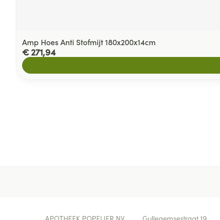
Amp Hoes Anti Stofmijt 180x200x14cm
€ 271,94
Contacteer ons
APOTHEEK POPELIER NV
Gullegemsestraat 19