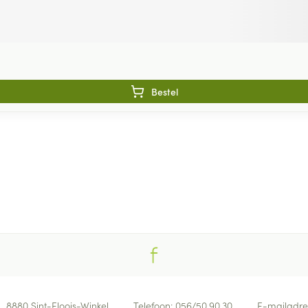
Bestel
8880
Sint-Eloois-Winkel
Telefoon:
056/50.90.30
E-mailadre