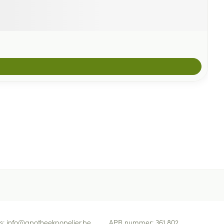
s:
info@
apotheekpopelier.be
APB nummer:
361.802