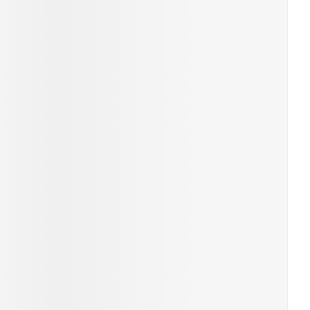
rende
Parfums en
geurproducten
CBD