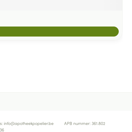
s:
info@
apotheekpopelier.be
APB nummer:
361.802
36