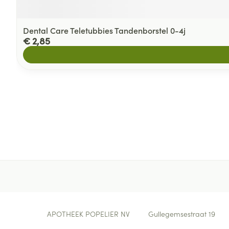
Dental Care Teletubbies Tandenborstel 0-4j
€ 2,85
Contacteer ons
APOTHEEK POPELIER NV
Gullegemsestraat 19