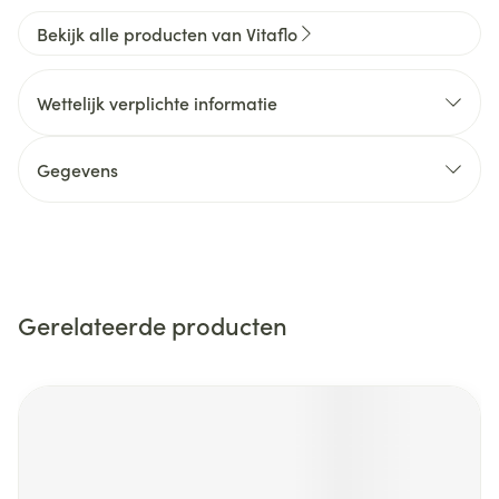
Bekijk alle producten van Vitaflo
Wettelijk verplichte informatie
Gegevens
Gerelateerde producten
Navigeren door de elementen van de carrousel is mogelijk m
Druk om carrousel over te slaan
Druk op om naar carrouselnavigatie te gaan