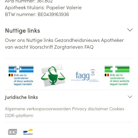
APB nummer:
361.802
Apotheek titularis:
Popelier Valerie
BTW nummer:
BE0439163936
Nuttige links
Over ons
Nuttige links
Gezondheidsnieuws
Apotheker
van wacht
Voorschrift
Zorgtarieven
FAQ
Juridische links
Algemene verkoopsvoorwaarden
Privacy disclaimer
Cookies
ODR-platform