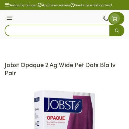
Ga naar de inhoud
Veilige betalingen
Apothekersadvies
Snelle beschikbaarheid
Menu
Zoek
Product, merk, categorie...
Jobst Opaque 2 Ag Wide Pet Dots Bla Iv
Pair