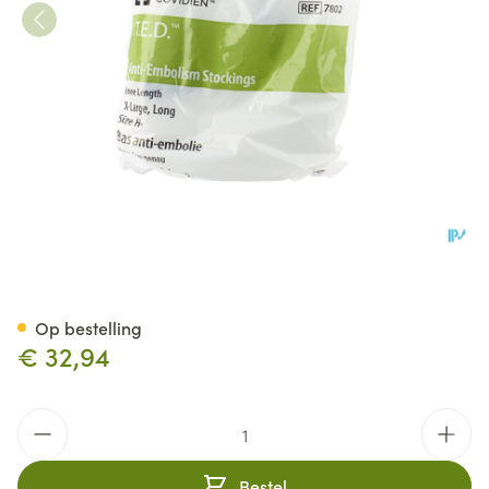
Ted Kniekous 78020 Xl Xlang 
Op bestelling
€ 32,94
Aantal
Bestel