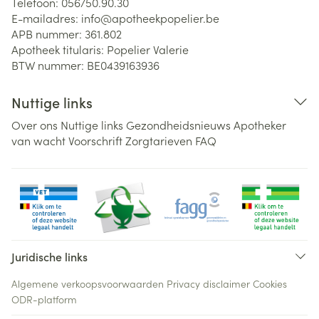
Telefoon:
056/50.90.30
E-mailadres:
info@
apotheekpopelier.be
APB nummer:
361.802
Apotheek titularis:
Popelier Valerie
BTW nummer:
BE0439163936
Nuttige links
Over ons
Nuttige links
Gezondheidsnieuws
Apotheker
van wacht
Voorschrift
Zorgtarieven
FAQ
Juridische links
Algemene verkoopsvoorwaarden
Privacy disclaimer
Cookies
ODR-platform