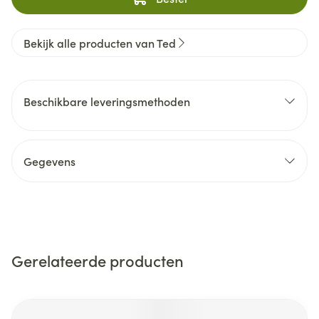
Bekijk alle producten van Ted
Beschikbare leveringsmethoden
Gegevens
Gerelateerde producten
Navigeren door de elementen van de carrousel is mogelijk m
Druk om carrousel over te slaan
Druk op om naar carrouselnavigatie te gaan