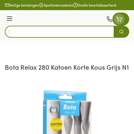
Ga naar de inhoud
Veilige betalingen
Apothekersadvies
Snelle beschikbaarheid
Menu
Zoek
Product, merk, categorie...
Bota Relax 280 Katoen Korte Kous Grijs N1