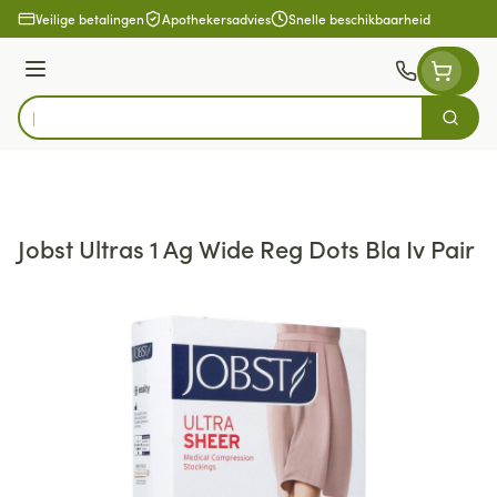
Ga naar de inhoud
Veilige betalingen
Apothekersadvies
Snelle beschikbaarheid
Menu
Zoek
Product, merk, categorie...
Jobst Ultras 1 Ag Wide Reg Dots Bla Iv Pair