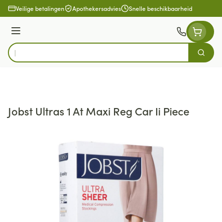
Ga naar de inhoud
Veilige betalingen
Apothekersadvies
Snelle beschikbaarheid
Menu
Zoek
Product, merk, categorie...
Jobst Ultras 1 At Maxi Reg Car Ii Piece