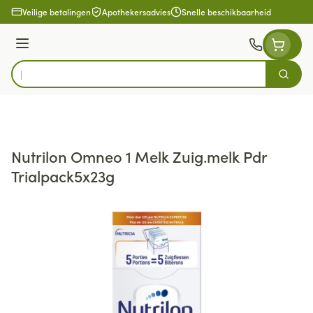
Ga naar de inhoud
Veilige betalingen
Apothekersadvies
Snelle beschikbaarheid
Menu
Zoek
Product, merk, categorie...
Nutrilon Omneo 1 Melk Zuig.melk Pdr
Trialpack5x23g