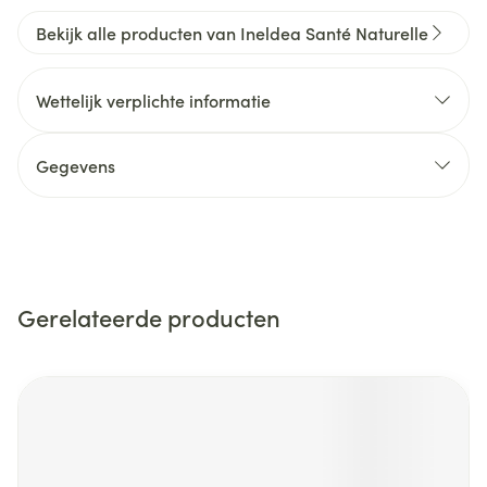
Bekijk alle producten van Ineldea Santé Naturelle
Wettelijk verplichte informatie
Gegevens
Gerelateerde producten
Navigeren door de elementen van de carrousel is mogelijk m
Druk om carrousel over te slaan
Druk op om naar carrouselnavigatie te gaan