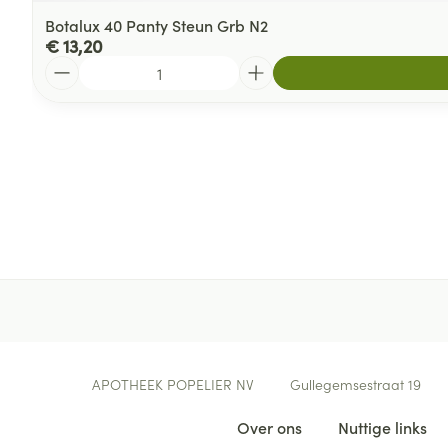
Botalux 40 Panty Steun Grb N2
€ 13,20
Aantal
Contacteer ons
APOTHEEK POPELIER NV
Gullegemsestraat 19
Nuttige links
Over ons
Nuttige links