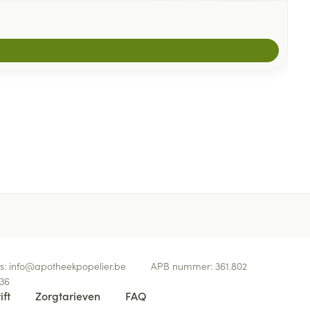
s:
info@
apotheekpopelier.be
APB nummer:
361.802
36
ift
Zorgtarieven
FAQ