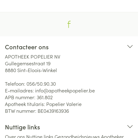
Contacteer ons
APOTHEEK POPELIER NV
Gullegemsestraat 19
8880
Sint-Eloois-Winkel
Telefoon:
056/50.90.30
E-mailadres:
info@
apotheekpopelier.be
APB nummer:
361.802
Apotheek titularis:
Popelier Valerie
BTW nummer:
BE0439163936
Nuttige links
Over ons
Nuttige links
Gezondheidsnieuws
Apotheker