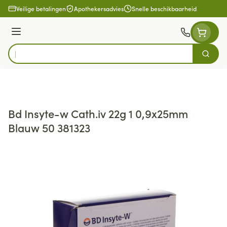
Ga naar de inhoud
Veilige betalingen
Apothekersadvies
Snelle beschikbaarheid
Menu
Zoek
Product, merk, categorie...
Bd Insyte-w Cath.iv 22g 1 0,9x25mm
Blauw 50 381323