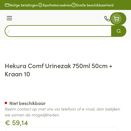
Ga naar de inhoud
Veilige betalingen
Apothekersadvies
Snelle beschikbaarheid
Menu
Zoek
Product, merk, categorie...
Hekura Comf Urinezak 750ml 50cm +
Kraan 10
Hekura Comf Urinezak 750ml
Niet beschikbaar
Neem contact op met ons via telefoon of e-mail, dan bekijken
we samen de mogelijkheden.
€ 59,14