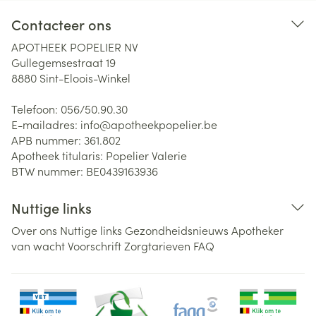
Contacteer ons
APOTHEEK POPELIER NV
Gullegemsestraat 19
8880
Sint-Eloois-Winkel
Telefoon:
056/50.90.30
E-mailadres:
info@
apotheekpopelier.be
APB nummer:
361.802
Apotheek titularis:
Popelier Valerie
BTW nummer:
BE0439163936
Nuttige links
Over ons
Nuttige links
Gezondheidsnieuws
Apotheker
van wacht
Voorschrift
Zorgtarieven
FAQ