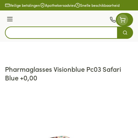
Ga naar de inhoud
Veilige betalingen
Apothekersadvies
Snelle beschikbaarheid
Menu
Zoek
Product, merk, categorie...
Pharmaglasses Visionblue Pc03 Safari
Blue +0,00