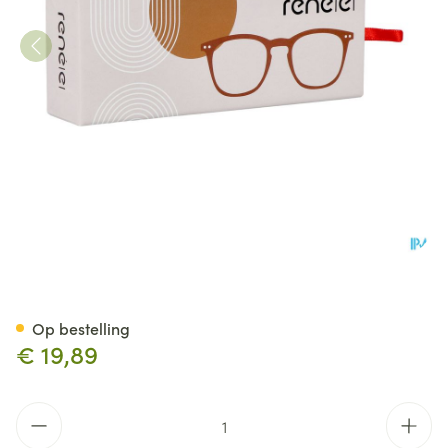
RenÉ(e) Bril Re-z03 Vintage 
Op bestelling
€ 19,89
Aantal