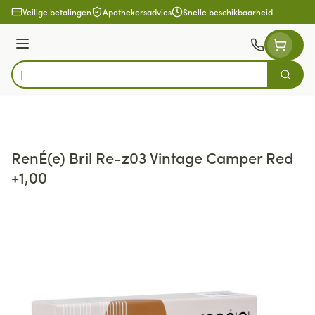
Ga naar de inhoud
Veilige betalingen
Apothekersadvies
Snelle beschikbaarheid
Menu
Zoek
Product, merk, categorie...
RenÉ(e) Bril Re-z03 Vintage Camper Red
+1,00