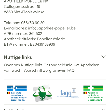
APOTHEEK POPELIER NV
Gullegemsestraat 19
8880
Sint-Eloois-Winkel
Telefoon:
056/50.90.30
E-mailadres:
info@
apotheekpopelier.be
APB nummer:
361.802
Apotheek titularis:
Popelier Valerie
BTW nummer:
BE0439163936
Nuttige links
Over ons
Nuttige links
Gezondheidsnieuws
Apotheker
van wacht
Voorschrift
Zorgtarieven
FAQ