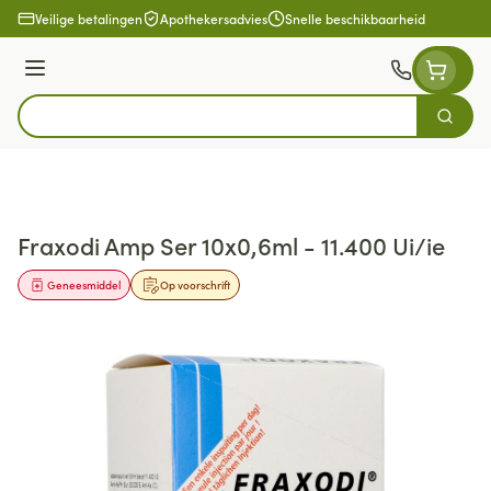
Ga naar de inhoud
Veilige betalingen
Apothekersadvies
Snelle beschikbaarheid
Menu
Zoek
Product, merk, categorie...
Fraxodi Amp Ser 10x0,6ml - 11.400 Ui/ie
Geneesmiddel
Op voorschrift