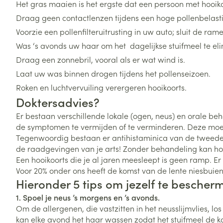
Het gras maaien is het ergste dat een persoon met hooi
Vitaliteit 50+
Draag geen contactlenzen tijdens een hoge pollenbelast
Toon submenu voor Vitaliteit 5
Thuiszorg
Plantaardige o
Nagels en hoe
Voorzie een pollenfilteruitrusting in uw auto; sluit de rame
Natuur geneeskunde
Mond
Huid
Was ‘s avonds uw haar om het dagelijkse stuifmeel te el
Toon submenu voor Natuur ge
Batterijen
Draag een zonnebril, vooral als er wat wind is.
Droge mond
Ontsmetten en
Thuiszorg en EHBO
Toebehoren
Spijsvertering
desinfecteren
Laat uw was binnen drogen tijdens het pollenseizoen.
Toon submenu voor Thuiszorg
Elektrische tan
Steriel materia
Roken en luchtvervuiling verergeren hooikoorts.
Schimmels
Dieren en insecten
Interdentaal - f
Doktersadvies?
Toon submenu voor Dieren en 
Vacht, huid of 
Koortsblaasjes 
Kunstgebit
Er bestaan verschillende lokale (ogen, neus) en orale 
Geneesmiddelen
Jeuk
de symptomen te vermijden of te verminderen. Deze moet
Toon meer
Toon submenu voor Geneesmi
Tegenwoordig bestaan er antihistaminica van de tweede g
de raadgevingen van je arts! Zonder behandeling kan hoo
Een hooikoorts die je al jaren meesleept is geen ramp. E
Voeten en ben
Aerosoltherapi
Voor 20% onder ons heeft de komst van de lente niesbuie
zuurstof
Hieronder 5 tips om jezelf te bescher
Zware benen
Droge voeten, e
1. Spoel je neus ’s morgens en ’s avonds.
Aerosol toestel
kloven
Tabletten
Om de allergenen, die vastzitten in het neusslijmvlies, 
Aerosol access
Blaren
Creme, gel en 
kan elke avond het haar wassen zodat het stuifmeel de ka