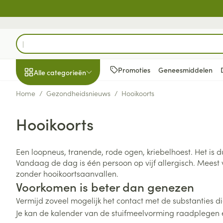
Ga naar de inhoud
Product, merk, categorie...
Promoties
Geneesmiddelen
Alle categorieën
Home
/
Gezondheidsnieuws
/
Hooikoorts
Promoties
Hooikoorts
Schoonheid, verzorging
Haar en Hoofd
Afslanken
Zwangerschap
Geheugen
Aromatherapie
Lenzen en brill
Insecten
Maag darm ste
en hygiëne
Toon submenu voor Schoonheid
Kammen - ont
Maaltijdverva
Zwangerschaps
Verstuiver
Lensproducten
Verzorging ins
Maagzuur
Een loopneus, tranende, rode ogen, kriebelhoest. Het is dui
Dieet, voeding en
Seksualiteit
Beschadigd ha
Eetlustremmer
Borstvoeding
Essentiële oliën
Brillen
Anti insecten
Lever, galblaas
Vandaag de dag is één persoon op vijf allergisch. Meest v
vitamines
hoofdirritatie
pancreas
Toon submenu voor Dieet, voe
zonder hooikoortsaanvallen.
Platte buik
Lichaamsverzo
Complex - com
Teken tang of p
Voorkomen is beter dan genezen
Styling - spray 
Braken
Vetverbranders
Vitamines en 
Zwangerschap en
Zware benen
Vermijd zoveel mogelijk het contact met de substanties die
kinderen
Verzorging
Laxeermiddele
Toon submenu voor Zwangersc
Toon meer
Toon meer
Je kan de kalender van de stuifmeelvorming raadplegen e
Oligo-element
Honden
Toon meer
Toon meer