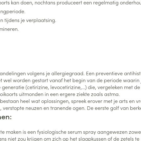
koorts kan doen, nochtans produceert een regelmatig onderho
ingperiode.
0+ categorie
Wondzorg
EHBO
lie
ven
Homeopathie
Spieren en gewrichten
Gemoed en 
n tijdens je verplaatsing.
Neus
Ogen
Ogen
Neus
imineren.
neeskunde categorie
Vilt
Podologie
Spray
Ooginfecties
Oogspoelin
Tabletten
Handschoenen
Cold - Hot t
Oren
Ogen
 en EHBO categorie
denborstels
Anti allergische en anti
Oogdruppe
warm/koud
Neussprays 
al
Wondhelend
inflammatoire middelen
los
Creme - gel
Verbanddo
Brandwonden
insecten categorie
pluimen
Accessoires
- antiviraal
Ontzwellende middelen
Droge ogen
Medische h
behandelingen volgens je allergiegraad. Een preventieve ant
Toon meer
Glaucoom
 wel worden gestart vanaf het begin van de periode waarin j
Toon meer
ddelen categorie
eneratie (cetirizine, levocetirizine,…) die, vergeleken met 
Toon meer
ikoorts uitmonden in een ergere ziekte zoals astma.
r bestaan heel wat oplossingen, spreek erover met je arts en 
en
e en
Nagels
Diabetes
Zonnebesch
Stoma
n, verstopte neuzen en tranende ogen. De eerste golf van ber
men:
Hart- en bloedvaten
Bloedverdun
elt en
Nagellak
Bloedglucosemeter
Aftersun
Stomazakje
stolling
len
Kalk- en schimmelnagels
Teststrips en naalden
Lippen
Stomaplaat
los te maken is een fysiologische serum spray aangewezen zowel
oires
spray
ns niet zou krijgen om zich op het slaapkussen of de zetels t