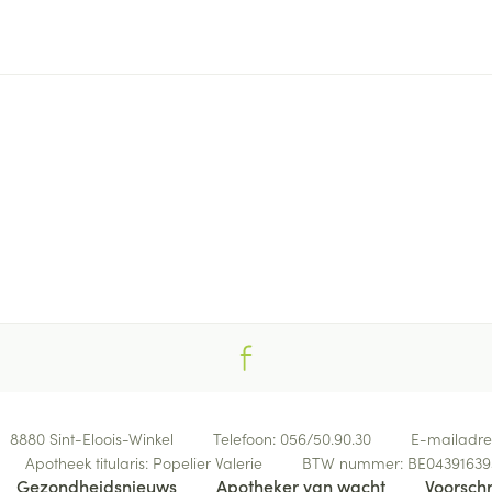
delen
Haar
ging
Supplementen
Insectenwe
Mondmaskers
middelen
ssen
 -
id
d
Zelfbruiner
Scheren
8880
Sint-Eloois-Winkel
Telefoon:
056/50.90.30
E-mailadre
Apotheek titularis:
Popelier Valerie
BTW nummer:
BE04391639
Gezondheidsnieuws
Apotheker van wacht
Voorschr