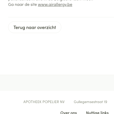
Diergeneesmid
Ga naar de site
www.airallergy.be
Gezichtsverzor
Pillendozen en
accessoires
Pigmentstoorni
Terug naar overzicht
Gevoelige huid
geïrriteerde hu
Gemengde hui
Doffe huid
Toon meer
Snurken
Contacteer ons
APOTHEEK POPELIER NV
Gullegemsestraat 19
Nuttige links
Over ons
Nuttige links