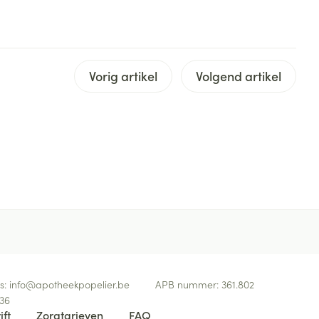
rende
Parfums en
geurproducten
Vorig artikel
Volgend artikel
CBD
s:
info@
apotheekpopelier.be
APB nummer:
361.802
36
ift
Zorgtarieven
FAQ