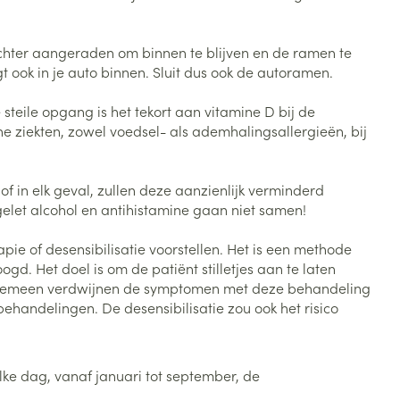
Bed
ng zon
Doorliggen - decubitis
 echter aangeraden om binnen te blijven en de ramen te
Toon meer
ie
Urinewegen
t ook in je auto binnen. Sluit dus ook de autoramen.
teile opgang is het tekort aan vitamine D bij de
he ziekten, zowel voedsel- als ademhalingsallergieën, bij
id, spanning
Stoppen met roken
 en intieme
Gezichtsreiniging -
ontschminken
n Orthopedie
Instrumenten
 in elk geval, zullen deze aanzienlijk verminderd
sche
elet alcohol en antihistamine gaan niet samen!
n anticonceptie
Reinigingsmelk, - crème, -
Anti tumor middelen
olie en gel
jn
 of desensibilisatie voorstellen. Het is een methode
Tonic - lotion
d. Het doel is om de patiënt stilletjes aan te laten
zorging
Anesthesie
 algemeen verdwijnen de symptomen met deze behandeling
Micellair water
handelingen. De desensibilisatie zou ook het risico
Specifiek voor de ogen
t
ie
Diverse geneesmiddelen
Toon meer
lke dag, vanaf januari tot september, de