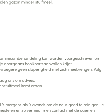
uden gazon minder stuifmeel.
Toon meer
Diagnosetesten en
stress
Vlooien en teken
meetapparatuur
Oren
Mond en keel
Alcoholtest
g
Oordopjes
Zuigtabletten
herapie -
Mond, muil of snavel
Bloeddrukmeter
ls
en -druppels
Oorreiniging
Spray - oplossing
Cholesteroltest
zen
Oordruppels
Hartslagmeter
ulpmiddelen
ihistaminicumbehandeling kan worden voorgeschreven om
e doorgaans hooikoortsaanvallen krijgt.
Toon meer
de vroegere geen slaperigheid met zich meebrengen. Volg
vraag ons om advies.
erming
Hygiëne
Ergonomie
kenstuifmeel komt eraan.
ning en -
Aambeien
s
Bad en douche
Ademhaling en zuurstof
je
Badkamer
 ’s morgens als ’s avonds om de neus goed te reinigen. Je
e nestelen en zo vermijdt men contact met de ogen en