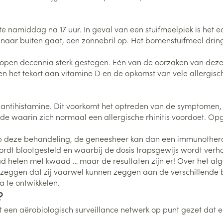
Nagelbijten
Overige diabetes
Zonnebank
Accessoires
producten
Nagelversterkend
Voorbereidi
late namiddag na 17 uur. In geval van een stuifmeelpiek is het
doorn
Naalden voor
Toon meer
Toon meer
lsel
Hormonaal stelsel
Gynaecolog
e naar buiten gaat, een zonnebril op. Het bomenstuifmeel dring
insulinespuiten
Toon meer
lopen decennia sterk gestegen. Eén van de oorzaken van deze s
sen het tekort aan vitamine D en de opkomst van vele allergisc
richten
Zenuwstelsel
Slapelooshe
en stress
 mannen
Make-up
Seksualiteit
hygiene
iten
Sondes, baxters en
Bandages e
ntihistamine. Dit voorkomt het optreden van de symptomen, of
rging
Make-up penselen en
catheters
- orthopedi
e waarin zich normaal een allergische rhinitis voordoet. Opg
Condooms e
Immuniteit
verbanden
Allergie
gebruiksvoorwerpen
Sondes
Intiem welzi
injectie
Eyeliner - oogpotlood
p deze behandeling, de geneesheer kan dan een immunotherapie
Buik
ging
Accessoires voor sondes
rdt blootgesteld en waarbij de dosis trapsgewijs wordt verhoog
Intieme ver
Mascara
Acne
Oor
Arm
waad helen met kwaad … maar de resultaten zijn er! Over het
Baxters
Massage
nsulinepen -
Oogschaduw
 zeggen dat zij vaarwel kunnen zeggen aan de verschillende be
Elleboog
Catheters
 te ontwikkelen.
Toon meer
Toon meer
Enkel en voe
Afslanken
Homeopath
?
Toon meer
t een aërobiologisch surveillance netwerk op punt gezet dat e