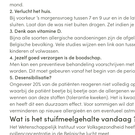
mond.
Zuurstof
Eelt
2. Verlucht het huis.
Bij voorkeur ’s morgensvroeg tussen 7 en 9 uur en in de 
Eksteroog - lik
Ademhalingsste
sluiten. Laat dan de was niet buiten drogen. Zet indien j
Toon meer
3. Denk aan vitamine D.
Bijna alle soorten allergische aandoeningen zijn de afge
Belgische bevolking. Vele studies wijzen een link aan tus
Spieren en gew
kinderen of volwassen.
Specifiek voor
4. Jezelf goed verzorgen is de boodschap.
Naalden en spu
Men kan een preventieve behandeling voorschrijven met a
Lichaamsverzo
worden. Dit moet gebeuren vanaf het begin van de period
Infecties
Spuiten
Deodorant
5. Desensibilisatie?
Oplossing voor 
Ongeveer 20% van de patiënten reageren niet volledig o
Gezichtsverzor
waarbij de patiënt beetje bij beetje aan de allergenen wo
Naalden
Luizen
wennen aan deze stoffen (tolerantie kweken). Het is k
Naalden voor i
en heeft dit een duurzaam effect. Voor sommigen wil dat
pennaalden
verminderen op nieuwe allergieën en om eventueel astma
Diagnostica
Wat is het stuifmeelgehalte vandaag 
Toon meer
Het Wetenschappelijk Instituut voor Volksgezondheid heef
pollenconcentratie in de Belgische lucht meet.