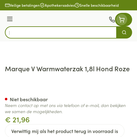
Ga naar de inhoud
Veilige betalingen
Apothekersadvies
Snelle beschikbaarheid
Menu
Zoek
Product, merk, categorie...
Marque V Warmwaterzak 1,8l Hond Roze
Marque V Warmwaterzak 1,8l
Niet beschikbaar
Neem contact op met ons via telefoon of e-mail, dan bekijken
we samen de mogelijkheden.
€ 21,96
Verwittig mij als het product terug in voorraad is