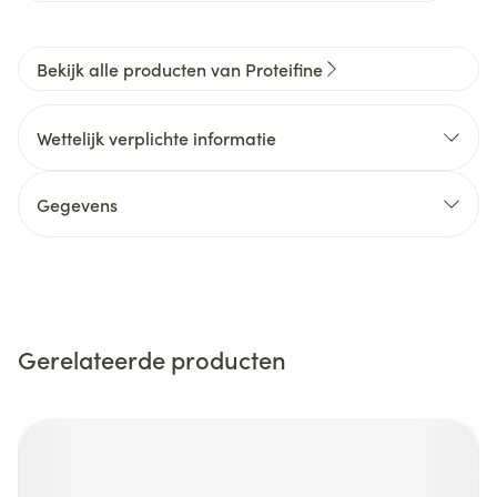
Bekijk alle producten van Proteifine
Wettelijk verplichte informatie
Gegevens
Gerelateerde producten
Navigeren door de elementen van de carrousel is mogelijk m
Druk om carrousel over te slaan
Druk op om naar carrouselnavigatie te gaan