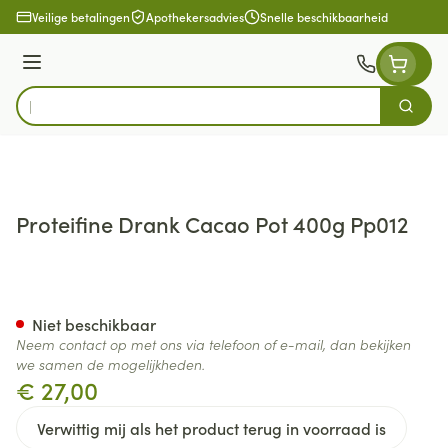
Ga naar de inhoud
Veilige betalingen
Apothekersadvies
Snelle beschikbaarheid
Menu
Zoek
Product, merk, categorie...
Proteifine Drank Cacao Pot 400g Pp012
Proteifine Drank Cacao Pot 
Niet beschikbaar
Neem contact op met ons via telefoon of e-mail, dan bekijken
we samen de mogelijkheden.
€ 27,00
Verwittig mij als het product terug in voorraad is