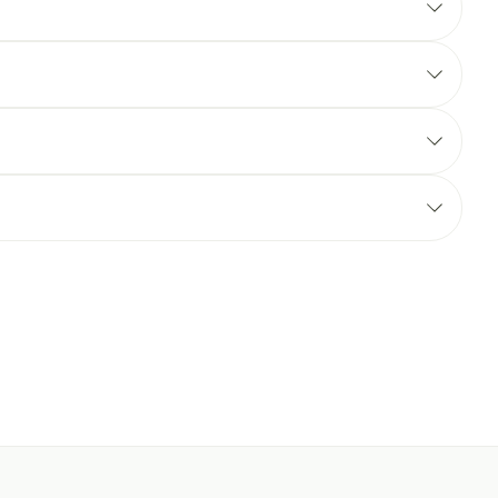
rende
Parfums en
geurproducten
CBD