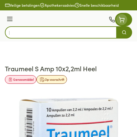
Ga naar de inhoud
Veilige betalingen
Apothekersadvies
Snelle beschikbaarheid
Menu
Zoek
Product, merk, categorie...
Traumeel S Amp 10x2,2ml Heel
Geneesmiddel
Op voorschrift