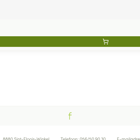
8880
Sint-Eloois-Winkel
Telefoon:
056/50.90.30
E-mailadre