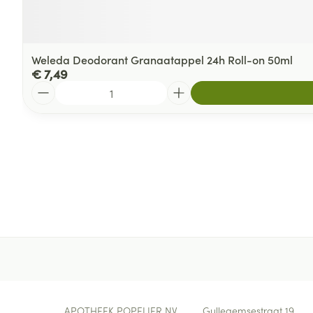
Weleda Deodorant Granaatappel 24h Roll-on 50ml
€ 7,49
Aantal
Contacteer ons
APOTHEEK POPELIER NV
Gullegemsestraat 19