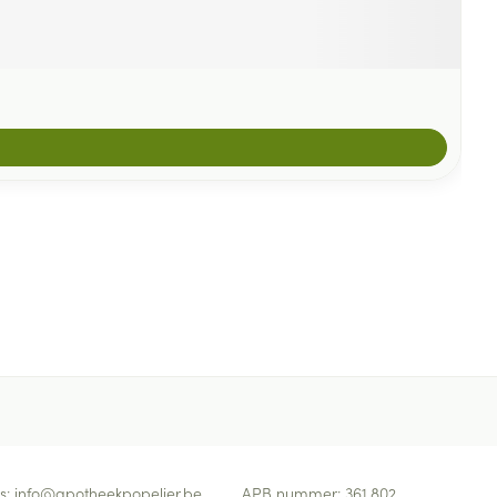
s:
info@
apotheekpopelier.be
APB nummer:
361.802